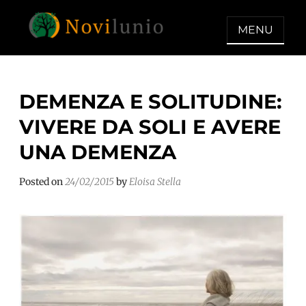
Skip
to
MENU
content
NOVILUNIO
Un aiuto con concreto dopo la
diagnosi di demenza
DEMENZA E SOLITUDINE:
VIVERE DA SOLI E AVERE
UNA DEMENZA
Posted on
24/02/2015
by
Eloisa Stella