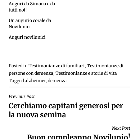
Auguri da Simona e da
tutti noi!
Un augurio corale da
Novilunio
Auguri novilunici
Posted in
Testimonianze di familiari
,
Testimonianze di
persone con demenza
,
Testimonianze e storie di vita
Tagged
alzheimer
,
demenza
NAVIGAZIONE
Previous Post
Cerchiamo capitani generosi per
ARTICOLI
la nuova semina
Next Post
Buon compleanno Novilunio!