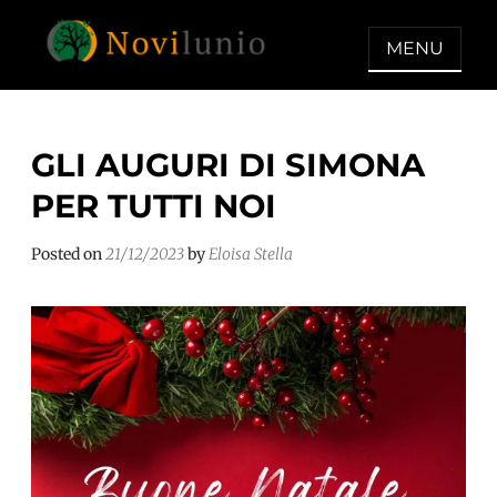
Skip
to
MENU
content
NOVILUNIO
Un aiuto con concreto dopo la
diagnosi di demenza
GLI AUGURI DI SIMONA
PER TUTTI NOI
Posted on
21/12/2023
by
Eloisa Stella