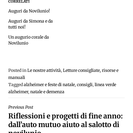
CORRELATI
Auguri da Novilunio!
Auguri da Simona e da
tutti noi!
Un augurio corale da
Novilunio
Posted in
Le nostre attività
,
Letture consigliate, risorse e
manuali
Tagged
alzheimer e feste di natale
,
consigli
,
linea verde
alzheimer
,
natale e demenza
NAVIGAZIONE
Previous Post
Riflessioni e progetti di fine anno:
ARTICOLI
dall’auto mutuo aiuto al salotto di