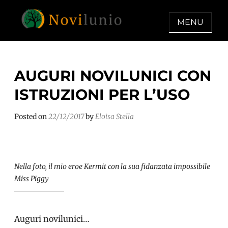
Skip
to
MENU
content
NOVILUNIO
Un aiuto con concreto dopo la
diagnosi di demenza
AUGURI NOVILUNICI CON
ISTRUZIONI PER L’USO
Posted on
22/12/2017
by
Eloisa Stella
Nella foto, il mio eroe Kermit con la sua fidanzata impossibile
Miss Piggy
Auguri novilunici…