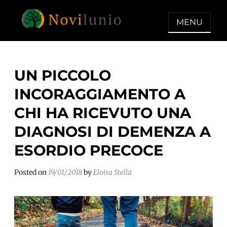
Skip
to
MENU
content
NOVILUNIO
Un aiuto con concreto dopo la
diagnosi di demenza
UN PICCOLO
INCORAGGIAMENTO A
CHI HA RICEVUTO UNA
DIAGNOSI DI DEMENZA A
ESORDIO PRECOCE
Posted on
19/01/2018
by
Eloisa Stella