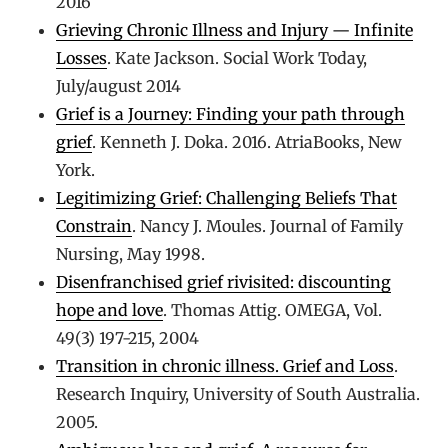
2016
Grieving Chronic Illness and Injury — Infinite
Losses
. Kate Jackson. Social Work Today,
July/august 2014
Grief is a Journey: Finding your path through
grief
. Kenneth J. Doka. 2016. AtriaBooks, New
York.
Legitimizing Grief: Challenging Beliefs That
Constrain
. Nancy J. Moules. Journal of Family
Nursing, May 1998.
Disenfranchised grief rivisited: discounting
hope and love
. Thomas Attig. OMEGA, Vol.
49(3) 197-215, 2004
Transition in chronic illness. Grief and Loss
.
Research Inquiry, University of South Australia.
2005.