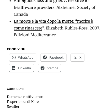
Ambiguous loss and grief. A resource for
health-care providers
. Alzheimer Society of
Canada
La morte e la vita dopo la morte: “morire è
come rinascere
“. Elizabeth Kubler-Ross. 2007.
Edizioni Mediterranee
CONDIVIDI:
WhatsApp
Facebook
X
LinkedIn
Stampa
CORRELATI
Demenza e attivismo:
l’esperienza di Kate
Swaffer