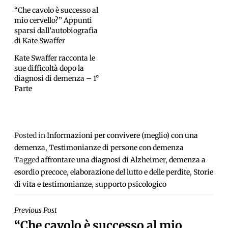
“Che cavolo è successo al
mio cervello?” Appunti
sparsi dall’autobiografia
di Kate Swaffer
Kate Swaffer racconta le
sue difficoltà dopo la
diagnosi di demenza – 1°
Parte
Posted in
Informazioni per convivere (meglio) con una
demenza
,
Testimonianze di persone con demenza
Tagged
affrontare una diagnosi di Alzheimer
,
demenza a
esordio precoce
,
elaborazione del lutto e delle perdite
,
Storie
di vita e testimonianze
,
supporto psicologico
NAVIGAZIONE
Previous Post
“Che cavolo è successo al mio
ARTICOLI