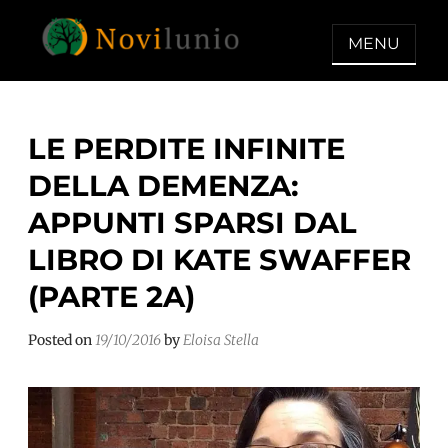
Skip
to
MENU
content
NOVILUNIO
Un aiuto con concreto dopo la
diagnosi di demenza
LE PERDITE INFINITE
DELLA DEMENZA:
APPUNTI SPARSI DAL
LIBRO DI KATE SWAFFER
(PARTE 2A)
Posted on
19/10/2016
by
Eloisa Stella