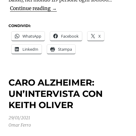
Demenza
Continue reading
→
a
esordio
CONDIVIDI:
precoce:
WhatsApp
Facebook
X
3,9
LinkedIn
Stampa
milioni
di
casi
nel
CARO ALZHEIMER:
mondo
UN’INTERVISTA CON
KEITH OLIVER
29/01/2021
Omar Ferro