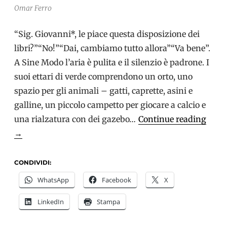
Omar Ferro
“Sig. Giovanni*, le piace questa disposizione dei
libri?”“No!”“Dai, cambiamo tutto allora”“Va bene”.
A Sine Modo l’aria è pulita e il silenzio è padrone. I
suoi ettari di verde comprendono un orto, uno
spazio per gli animali – gatti, caprette, asini e
galline, un piccolo campetto per giocare a calcio e
Ripar
una rialzatura con dei gazebo…
Continue reading
dopo
→
la
diagn
CONDIVIDI:
il
WhatsApp
Facebook
X
mode
LinkedIn
Stampa
“Sine
Modo