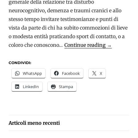
generale della relazione tra disturbo
neurocognitivo, demenza e traumi cranici e allo
stesso tempo invitare testimonianze e punti di
vista da parte di chi ha subito commozioni di lieve
o modesta entità praticando sport di contatto, o a
Il
coloro che conoscono…
Continue reading
→
collegament
tra
CONDIVIDI:
traumi
WhatsApp
Facebook
X
cranici
LinkedIn
Stampa
e
demenza
NAVIGAZIONE
Articoli meno recenti
ARTICOLI