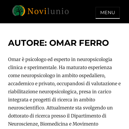
Skip
to
MENU
content
NOVILUNIO
Un aiuto con concreto dopo la
diagnosi di demenza
AUTORE:
OMAR FERRO
Omar è psicologo ed esperto in neuropsicologia
clinica e sperimentale. Ha maturato esperienza
come neuropsicologo in ambito ospedaliero,
accademico e privato, occupandosi di valutazione e
riabilitazione neuropsicologica, presa in carico
integrata e progetti di ricerca in ambito
neuroscientifico. Attualmente sta svolgendo un
dottorato di ricerca presso il Dipartimento di
Neuroscienze, Biomedicina e Movimento