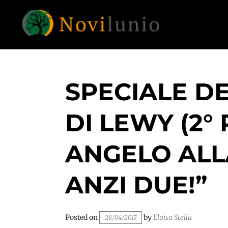
Skip
to
content
Un aiuto con concreto dopo la diagnosi di
NOVILUNIO
demenza
SPECIALE D
DI LEWY (2° 
ANGELO ALL
ANZI DUE!”
Posted on
by
Eloisa Stella
28/04/2017