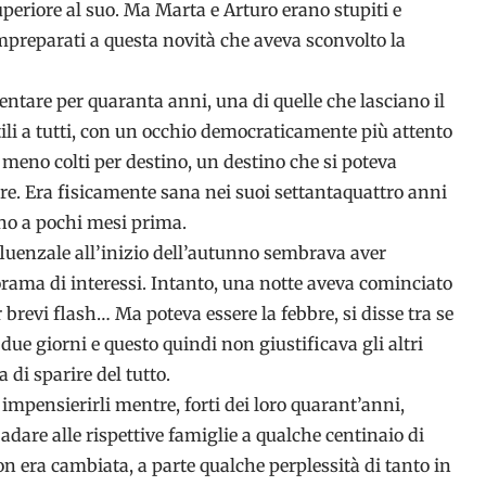
periore al suo. Ma Marta e Arturo erano stupiti e
impreparati a questa novità che aveva sconvolto la
are per quaranta anni, una di quelle che lasciano il
li a tutti, con un occhio democraticamente più attento
ai meno colti per destino, un destino che si poteva
re. Era fisicamente sana nei suoi settantaquattro anni
fino a pochi mesi prima.
fluenzale all’inizio dell’autunno sembrava aver
rama di interessi. Intanto, una notte aveva cominciato
r brevi flash… Ma poteva essere la febbre, si disse tra se
due giorni e questo quindi non giustificava gli altri
 di sparire del tutto.
 impensierirli mentre, forti dei loro quarant’anni,
dare alle rispettive famiglie a qualche centinaio di
on era cambiata, a parte qualche perplessità di tanto in