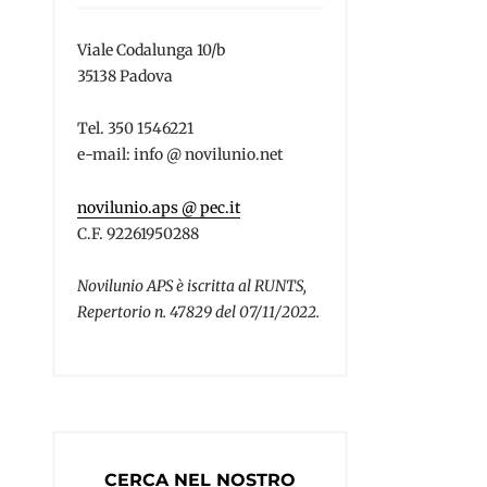
Viale Codalunga 10/b
35138 Padova
Tel. 350 1546221
e-mail: info @ novilunio.net
novilunio.aps @ pec.it
C.F. 92261950288
Novilunio APS è iscritta al RUNTS,
Repertorio n. 47829 del 07/11/2022.
CERCA NEL NOSTRO