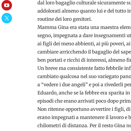
dal loro bagaglio culturale sicuramente su
YouTube
addolorati almeno quanto lui e del tutto 
routine dei loro genitori.
Twitter
Mamma Gina era stata una maestra element
segno, impegnata a dare insegnamenti uti
ai figli dei meno abbienti, ai più poveri, 
cambiare arricchendo il bagaglio del sape
ben portati e ricchi di interessi, almeno 
Un breve ma consistente fatto febbrile in
cambiato qualcosa nel suo variegato pano
a “vedere i due angeli” e poi a rivederli pe
Eduardo, anche se la febbre era sparita in 
episodi che erano arrivati poco dopo prima
Non ritenne opportuno avvertire i figli, di
erano impegnati a mantenere il lavoro e ba
chilometri di distanza. Per il resto Gina n