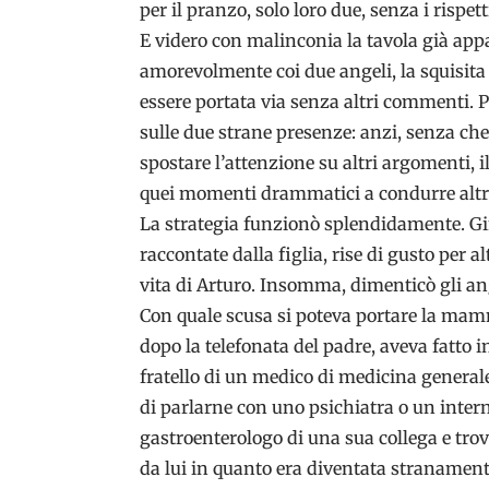
per il pranzo, solo loro due, senza i rispe
E videro con malinconia la tavola già app
amorevolmente coi due angeli, la squisita 
essere portata via senza altri commenti. 
sulle due strane presenze: anzi, senza che 
spostare l’attenzione su altri argomenti, i
quei momenti drammatici a condurre altr
La strategia funzionò splendidamente. Gi
raccontate dalla figlia, rise di gusto per alt
vita di Arturo. Insomma, dimenticò gli ang
Con quale scusa si poteva portare la mamm
dopo la telefonata del padre, aveva fatto 
fratello di un medico di medicina generale.
di parlarne con uno psichiatra o un intern
gastroenterologo di una sua collega e tro
da lui in quanto era diventata stranamente