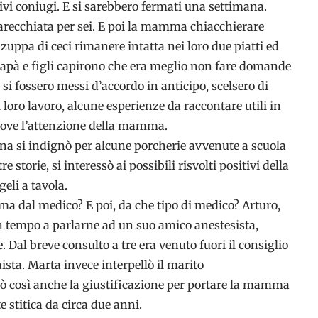
ttivi coniugi. E si sarebbero fermati una settimana.
arecchiata per sei. E poi la mamma chiacchierare
zuppa di ceci rimanere intatta nei loro due piatti ed
Papà e figli capirono che era meglio non fare domande
si fossero messi d’accordo in anticipo, scelsero di
l loro lavoro, alcune esperienze da raccontare utili in
ove l’attenzione della mamma.
na si indignò per alcune porcherie avvenute a scuola
re storie, si interessò ai possibili risvolti positivi della
eli a tavola.
a dal medico? E poi, da che tipo di medico? Arturo,
in tempo a parlarne ad un suo amico anestesista,
 Dal breve consulto a tre era venuto fuori il consiglio
ista. Marta invece interpellò il marito
vò così anche la giustificazione per portare la mamma
 stitica da circa due anni.