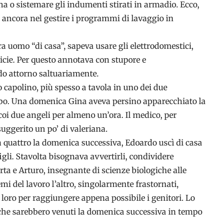
na o sistemare gli indumenti stirati in armadio. Ecco,
a ancora nel gestire i programmi di lavaggio in
a uomo “di casa”, sapeva usare gli elettrodomestici,
micie. Per questo annotava con stupore e
o attorno saltuariamente.
 capolino, più spesso a tavola in uno dei due
ibo. Una domenica Gina aveva persino apparecchiato la
 coi due angeli per almeno un’ora. Il medico, per
suggerito un po’ di valeriana.
 quattro la domenica successiva, Edoardo uscì di casa
igli. Stavolta bisognava avvertirli, condividere
a e Arturo, insegnante di scienze biologiche alle
mi del lavoro l’altro, singolarmente frastornati,
i loro per raggiungere appena possibile i genitori. Lo
he sarebbero venuti la domenica successiva in tempo