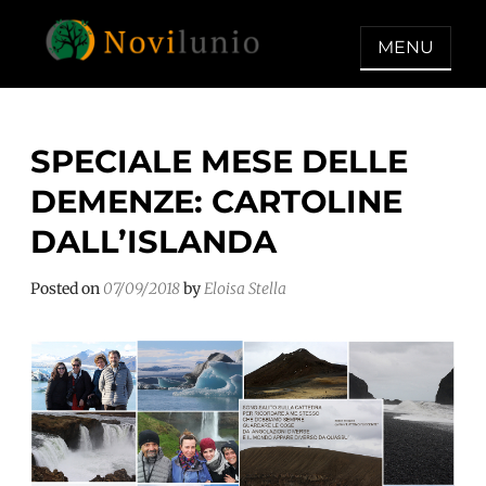
Skip
to
MENU
content
NOVILUNIO
Un aiuto con concreto dopo la
diagnosi di demenza
SPECIALE MESE DELLE
DEMENZE: CARTOLINE
DALL’ISLANDA
Posted on
07/09/2018
by
Eloisa Stella