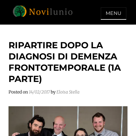
Skip
to
MENU
content
NOVILUNIO
Un aiuto con concreto dopo la
diagnosi di demenza
RIPARTIRE DOPO LA
DIAGNOSI DI DEMENZA
FRONTOTEMPORALE (1A
PARTE)
Posted on
14/02/2017
by
Eloisa Stella