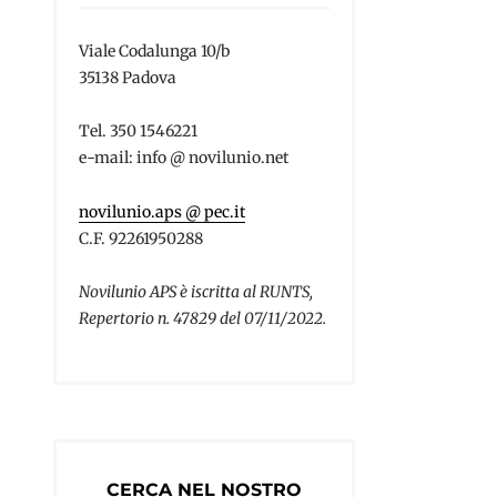
Viale Codalunga 10/b
35138 Padova
Tel. 350 1546221
e-mail: info @ novilunio.net
novilunio.aps @ pec.it
C.F. 92261950288
Novilunio APS è iscritta al RUNTS,
Repertorio n. 47829 del 07/11/2022.
CERCA NEL NOSTRO