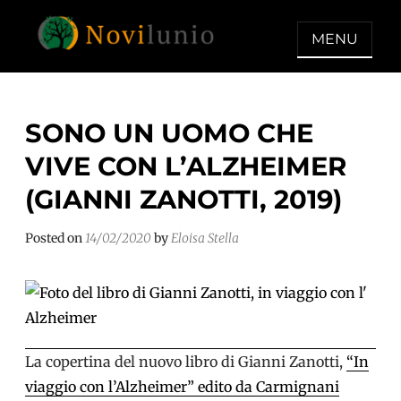
Skip
to
MENU
content
NOVILUNIO
Un aiuto con concreto dopo la
diagnosi di demenza
SONO UN UOMO CHE
VIVE CON L’ALZHEIMER
(GIANNI ZANOTTI, 2019)
Posted on
14/02/2020
by
Eloisa Stella
La copertina del nuovo libro di Gianni Zanotti,
“In
viaggio con l’Alzheimer” edito da Carmignani