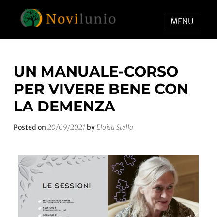
MENU
NOVILUNIO
Un aiuto con concreto dopo la
diagnosi di demenza
UN MANUALE-CORSO
PER VIVERE BENE CON
LA DEMENZA
Posted on
20/09/2021
by
Eloisa Stella