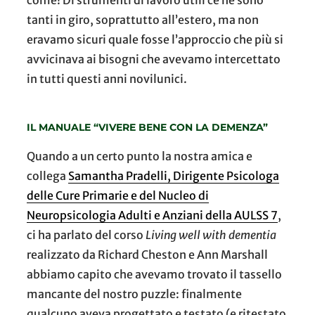
come! Di strumenti di lavoro utili ce ne sono
tanti in giro, soprattutto all’estero, ma non
eravamo sicuri quale fosse l’approccio che più si
avvicinava ai bisogni che avevamo intercettato
in tutti questi anni novilunici.
IL MANUALE “VIVERE BENE CON LA DEMENZA”
Quando a un certo punto la nostra amica e
collega
Samantha Pradelli, Dirigente Psicologa
delle Cure Primarie e del Nucleo di
Neuropsicologia Adulti e Anziani della AULSS 7
,
ci ha parlato del corso
Living well with dementia
realizzato da Richard Cheston e Ann Marshall
abbiamo capito che avevamo trovato il tassello
mancante del nostro puzzle: finalmente
qualcuno aveva progettato e testato (e ritestato