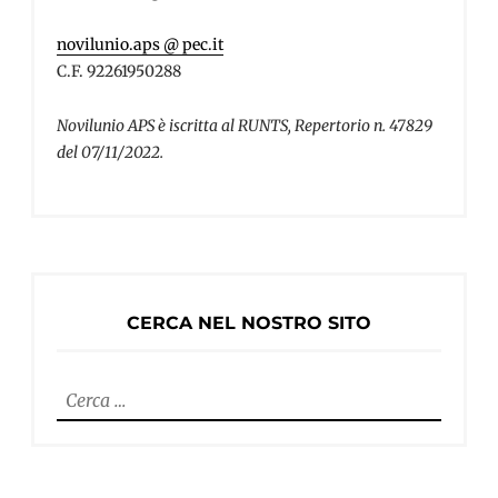
novilunio.aps @ pec.it
C.F. 92261950288
Novilunio APS è iscritta al RUNTS, Repertorio n. 47829
del 07/11/2022.
CERCA NEL NOSTRO SITO
Ricerca
per: