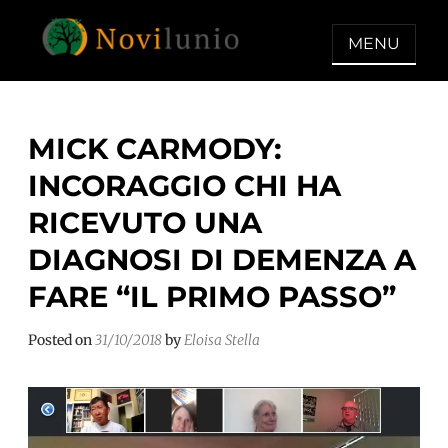
Skip
to
MENU
content
NOVILUNIO
Un aiuto con concreto dopo la
diagnosi di demenza
MICK CARMODY:
INCORAGGIO CHI HA
RICEVUTO UNA
DIAGNOSI DI DEMENZA A
FARE “IL PRIMO PASSO”
Posted on
31/10/2018
by
Eloisa Stella